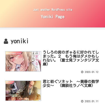
Just another WordPress site
Yoniki Page
yoniki
うしろの席のぎゃるに好かれてし
Uncategorized
まった。２ もう俺はダメかもし
れない。 (富士見ファンタジア文
庫)
2023.01.12
君と紡ぐソネット ～黄昏の数学
ラノベ
少女～ (講談社ラノベ文庫)
2023.01.11