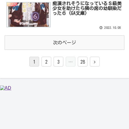
痴漢されそうになっているＳ級美
ラノベ
少女を助けたら隣の席の幼馴染だ
った６ (GA文庫)
2022.10.05
次のページ
1
2
3
…
28