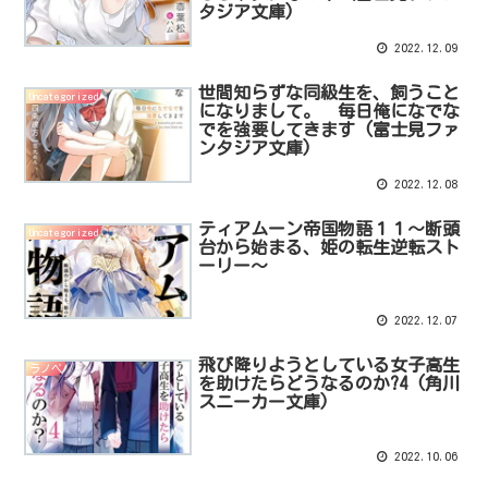
タジア文庫)
2022.12.09
世間知らずな同級生を、飼うこと
Uncategorized
になりまして。 毎日俺になでな
でを強要してきます (富士見ファ
ンタジア文庫)
2022.12.08
ティアムーン帝国物語１１～断頭
Uncategorized
台から始まる、姫の転生逆転スト
ーリー～
2022.12.07
飛び降りようとしている女子高生
ラノベ
を助けたらどうなるのか?4 (角川
スニーカー文庫)
2022.10.06