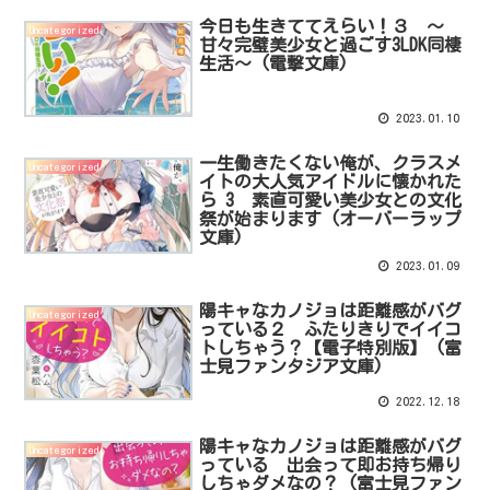
今日も生きててえらい！３ ～
Uncategorized
甘々完璧美少女と過ごす3LDK同棲
生活～ (電撃文庫)
2023.01.10
一生働きたくない俺が、クラスメ
Uncategorized
イトの大人気アイドルに懐かれた
ら 3 素直可愛い美少女との文化
祭が始まります (オーバーラップ
文庫)
2023.01.09
陽キャなカノジョは距離感がバグ
Uncategorized
っている２ ふたりきりでイイコ
トしちゃう？【電子特別版】 (富
士見ファンタジア文庫)
2022.12.18
陽キャなカノジョは距離感がバグ
Uncategorized
っている 出会って即お持ち帰り
しちゃダメなの？ (富士見ファン