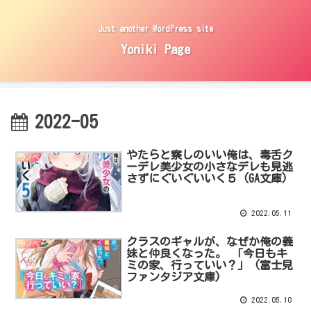
Just another WordPress site
Yoniki Page
2022-05
やたらと察しのいい俺は、毒舌ク
ラノベ
ーデレ美少女の小さなデレも見逃
さずにぐいぐいいく５ (GA文庫)
2022.05.11
クラスのギャルが、なぜか俺の義
ラノベ
妹と仲良くなった。 「今日もキ
ミの家、行っていい？」 (富士見
ファンタジア文庫)
2022.05.10