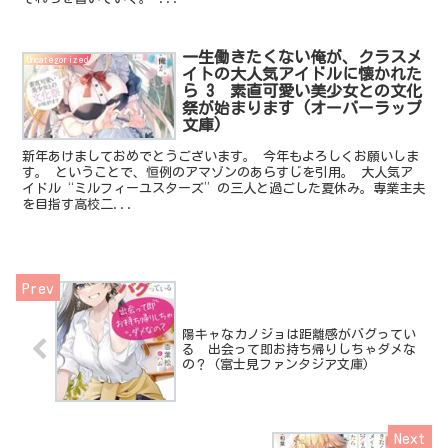
一生働きたくない俺が、クラスメ
Uncategorized
イトの大人気アイドルに懐かれた
ら 3 素直可愛い美少女との文化
祭が始まります (オーバーラップ
文庫)
新年あけましておめでとうございます。 今年もよろしくお願いしま
す。 ということで、恒例のアマゾンのあらすじを引用。 大人気ア
イドル“ミルフィーユスターズ”の三人と過ごした夏休み。専業主夫
を目指す高校二...
陽キャなカノジョは距離感がバグってい
る 出会って即お持ち帰りしちゃダメな
の？ (富士見ファンタジア文庫)