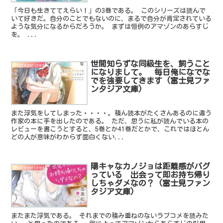
「今日も生きててえらい！」の3巻である。 このシリーズは読んで
いて好きだ。自分のことでもないのに、まるで自分が肯定されている
ような気分になるからだろうか。 まずは恒例のアマゾンのあらすじ
を。 ...
世間知らずな同級生を、飼うこと
Uncategorized
になりまして。 毎日俺になでな
でを強要してきます (富士見ファ
ンタジア文庫)
また浮気をしてしまった・・・・。積ん読本がたくさんあるのに違う
作家の本に手を出したのである。 ただ、思うに私が読んでいる本の
レビューを書こうとすると、5巻とか41巻だとかで、これではほとん
どの人が意味がわからず面白くない...
陽キャなカノジョは距離感がバグ
Uncategorized
っている 出会って即お持ち帰り
しちゃダメなの？ (富士見ファン
タジア文庫)
またまた浮気である。 それまでの積み重ねのないラブコメを読みた