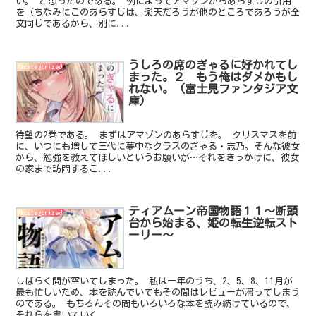
い。 と思ったのである。 例によってアマゾンからあらすじの引用
を（ちなみにこのあらすじは、楽天だろうが他のところであろうが全
文同じであるから、別に...
うしろの席のぎゃるに好かれてし
Uncategorized
まった。２ もう俺はダメかもし
れない。 (富士見ファンタジア文
庫)
待望の2巻である。 まずはアマゾンのあらすじを。 クリスマスを前
に、いつにも増して三代に夢中なクラスのぎゃる・志乃。そんな彼女
から、勉強を教えてほしいというお願いが…それをきっかけに、彼女
の家まで訪問するこ...
ティアムーン帝国物語１１～断頭
Uncategorized
台から始まる、姫の転生逆転スト
ーリー～
しばらく間が空いてしまった。 私は一年のうち、2、5、8、11月が
最も忙しいため、本を読んでいてもその間はレビューが滞ってしまう
のである。 もちろんその間もいろいろな本を読み続けているので、
それらを書いていく。 ...