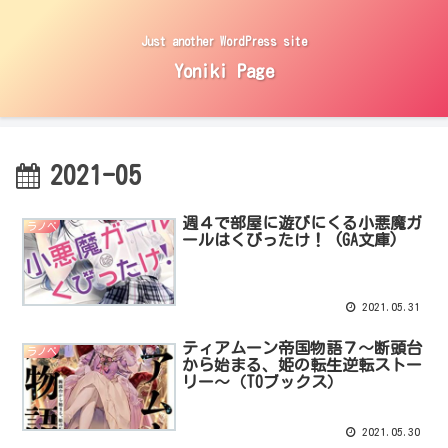
Just another WordPress site
Yoniki Page
2021-05
週４で部屋に遊びにくる小悪魔ガ
ラノベ
ールはくびったけ！ (GA文庫)
2021.05.31
ティアムーン帝国物語７～断頭台
ラノベ
から始まる、姫の転生逆転ストー
リー～（TOブックス）
2021.05.30