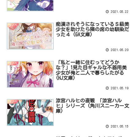
2021.05.22
痴漢されそうになっているＳ級美
ラノベ
少女を助けたら隣の席の幼馴染だ
った４ (GA文庫)
2021.05.20
「私と一緒に住むってどうか
ラノベ
な？」1見た目ギャルな不器用美
少女が俺と二人で暮らしたがる
(HJ文庫)
2021.05.19
涼宮ハルヒの直観 「涼宮ハル
ラノベ
ヒ」シリーズ (角川スニーカー文
庫)
2021.05.15