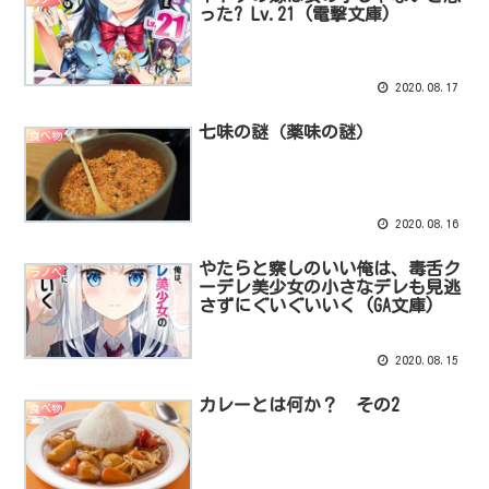
った? Lv.21 (電撃文庫)
2020.08.17
七味の謎（薬味の謎）
食べ物
2020.08.16
やたらと察しのいい俺は、毒舌ク
ラノベ
ーデレ美少女の小さなデレも見逃
さずにぐいぐいいく (GA文庫)
2020.08.15
カレーとは何か？ その2
食べ物