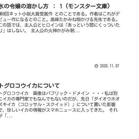
氷の令嬢の溶かし方 ： 1 (モンスター文庫)
第8回ネット小説大賞受賞作 とのことである。作者はこれがデ
ビュー作になるとのこと。高峰たかみね翔かける先生である。
この話では、主人公とヒロインは「あっという間にくっついた
り」はしない。 主人公の火神かがみ朝...
2020.11.07
トグロコウイカについて
トグロコウイカ 画像はパブリック・ドメイン ・・・私は別
にイカの専門家でもなんでもないのだが、先日「ダイオウホオ
ズキイカ（コロッサル・スクイッド）」について書いた影響
で、珍しいイカの情報がスマホニュースに入ってきた。 それ
が「...