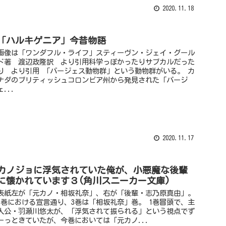
2020.11.18
「ハルキゲニア」今昔物語
画像は「ワンダフル・ライフ」スティーヴン・ジェイ・グール
ド著 渡辺政隆訳 より引用科学っぽかったりサブカルだった
り より引用 「バージェス動物群」という動物群がいる。 カ
ナダのブリティッシュコロンビア州から発見された「バージ
ェ...
2020.11.17
カノジョに浮気されていた俺が、小悪魔な後輩
に懐かれています３(角川スニーカー文庫)
表紙左が「元カノ・相坂礼奈」、右が「後輩・志乃原真由」。
2巻における宣言通り、3巻は「相坂礼奈」巻。 1巻冒頭で、主
人公・羽瀬川悠太が、「浮気されて振られる」という視点でず
ーっときていたが、今巻においては「元カノ...