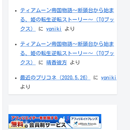
ティアムーン帝国物語～断頭台から始ま
る、姫の転生逆転ストーリー～（TOブッ
クス）
に
yoniki
より
ティアムーン帝国物語～断頭台から始ま
る、姫の転生逆転ストーリー～（TOブッ
クス）
に
晴香彼方
より
最近のプリコネ（2020.5.26）
に
yoniki
より