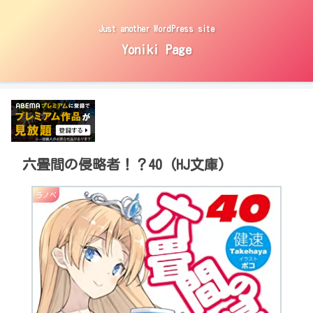
Just another WordPress site
Yoniki Page
六畳間の侵略者！？40 (HJ文庫)
ラノベ