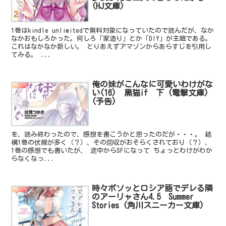
(HJ文庫)
1巻はkindle unlimitedで無料対象になっていたので読んだが、なか
なかおもしろかった。何しろ「家造り」とか「DIY」が主題である。
これはなかなか新しい。 とりあえずアマゾンからあらすじを引用し
てみる。 ...
俺の妹がこんなに可愛いわけがな
ラノベ
い(16) 黒猫if 下 (電撃文庫)
(予告)
を、読み終わったので、感想を書こうかと思ったのだが・・・。 結
構1巻の伏線が多く（？）、その回収がおそらくされており（？）、
1巻の感想でも書いたが、 途中からSFになって ちょっとわけがわか
らなくなっ...
時々ボソッとロシア語でデレる隣
ラノベ
のアーリャさん4.5 Summer
Stories (角川スニーカー文庫)