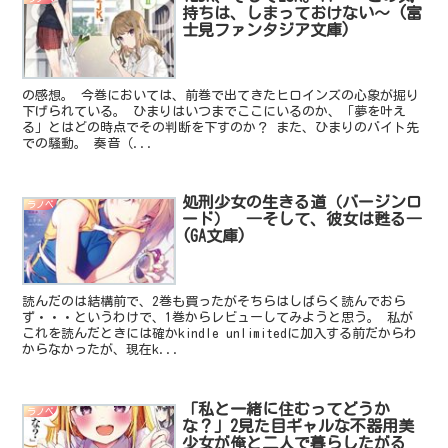
持ちは、しまっておけない～ (富
士見ファンタジア文庫)
の感想。 今巻においては、前巻で出てきたヒロインズの心象が掘り
下げられている。 ひまりはいつまでここにいるのか、「夢を叶え
る」とはどの時点でその判断を下すのか？ また、ひまりのバイト先
での騒動。 奏音（...
処刑少女の生きる道（バージンロ
ラノベ
ード） ―そして、彼女は甦る―
(GA文庫)
読んだのは結構前で、2巻も買ったがそちらはしばらく読んでおら
ず・・・というわけで、1巻からレビューしてみようと思う。 私が
これを読んだときには確かkindle unlimitedに加入する前だからわ
からなかったが、現在k...
「私と一緒に住むってどうか
ラノベ
な？」2見た目ギャルな不器用美
少女が俺と二人で暮らしたがる