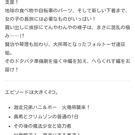
支度！
地球の食べ物や自転車のパーツ、そして新しい下着まで、
女の子の長旅には必要なものがいっぱい！
買い出しに挨拶にてんやわんやの様子は、まさに混乱の極
み……!?
賢治や琴理も加わり、大所帯となったフォルトーゼ遠征
組。
そのドタバタ準備劇を描く中編を加え、へらくれす編をお
届け！
エピソードは大きく4つ。
激走兄弟ハニ＆ホー 火竜帝襲来！
真希とクリムゾンの普通の1日
その後の魔法少女と協力者