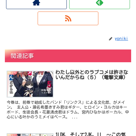
yoniki
関連記事
わたし以外とのラブコメは許さな
ラノベ
いんだからね（５） (電撃文庫)
今巻は、前巻で結成したバンド「リンクス」による文化祭、がメイ
ン。 主人公・瀬名希墨きすみ君はギター、ヒロイン・ヨルカはキー
ボード、生徒会長・花菱清虎君はドラム、宮内ひなかはボーカル、中
心にいる叶かのうミメイはベース。 ...
1LDK、そして2JK。II ～この気
ラノベ