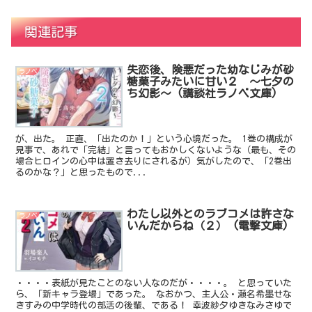
関連記事
失恋後、険悪だった幼なじみが砂
ラノベ
糖菓子みたいに甘い２ ～七夕の
ち幻影～ (講談社ラノベ文庫)
が、出た。 正直、「出たのか！」という心境だった。 1巻の構成が
見事で、あれで「完結」と言ってもおかしくないような（最も、その
場合ヒロインの心中は置き去りにされるが）気がしたので、「2巻出
るのかな？」と思ったもので...
わたし以外とのラブコメは許さな
ラノベ
いんだからね（２） (電撃文庫)
・・・・表紙が見たことのない人なのだが・・・・。 と思っていた
ら、「新キャラ登場」であった。 なおかつ、主人公・瀬名希墨せな
きすみの中学時代の部活の後輩、である！ 幸波紗夕ゆきなみさゆで