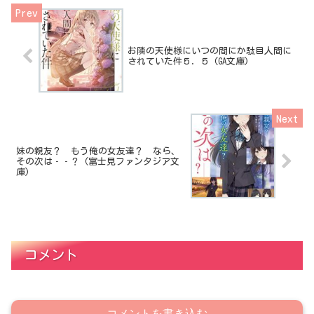
お隣の天使様にいつの間にか駄目人間に
されていた件５．５ (GA文庫)
妹の親友？ もう俺の女友達？ なら、
その次は‐‐？ (富士見ファンタジア文
庫)
コメント
コメントを書き込む