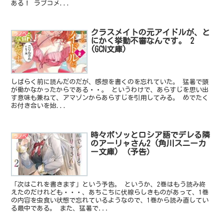
ある！ ラブコメ...
クラスメイトの元アイドルが、と
ラノベ
にかく挙動不審なんです。 2
(GCN文庫)
しばらく前に読んだのだが、感想を書くのを忘れていた。 猛暑で頭
が働かなかったからである・・。 というわけで、あらすじを思い出
す意味も兼ねて、アマゾンからあらすじを引用してみる。 めでたく
お付き合いを始...
時々ボソッとロシア語でデレる隣
ラノベ
のアーリャさん2 (角川スニーカ
ー文庫) （予告）
「次はこれを書きます」という予告。 というか、2巻はもう読み終
えたのだけれども・・・、あちこちに伏線らしきものがあって、1巻
の内容を虫食い状態で忘れているようなので、1巻から読み直してい
る最中である。 また、猛暑で...