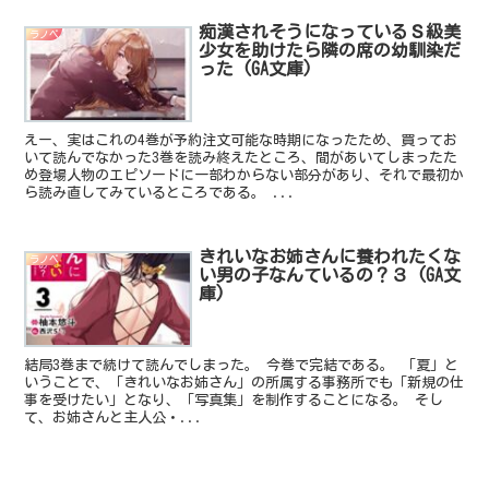
痴漢されそうになっているＳ級美
ラノベ
少女を助けたら隣の席の幼馴染だ
った (GA文庫)
えー、実はこれの4巻が予約注文可能な時期になったため、買ってお
いて読んでなかった3巻を読み終えたところ、間があいてしまったた
め登場人物のエピソードに一部わからない部分があり、それで最初か
ら読み直してみているところである。 ...
きれいなお姉さんに養われたくな
ラノベ
い男の子なんているの？３ (GA文
庫)
結局3巻まで続けて読んでしまった。 今巻で完結である。 「夏」と
いうことで、「きれいなお姉さん」の所属する事務所でも「新規の仕
事を受けたい」となり、「写真集」を制作することになる。 そし
て、お姉さんと主人公・...